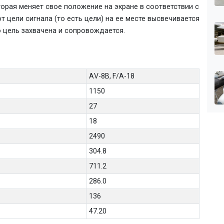
орая меняет свое положение на экране в соответствии с
т цели сигнала (то есть цели) на ее месте высвечивается
о цель захвачена и сопровождается.
АV-8B, F/A-18
1150
27
18
2490
304.8
711.2
286.0
136
47.20