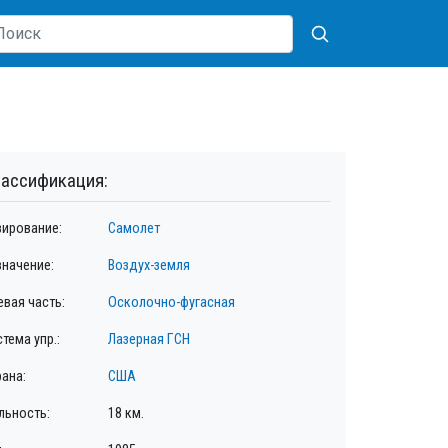
ассификация:
зирование:
Самолет
значение:
Воздух-земля
евая часть:
Осколочно-фугасная
тема упр.:
Лазерная ГСН
рана:
США
льность:
18 км.