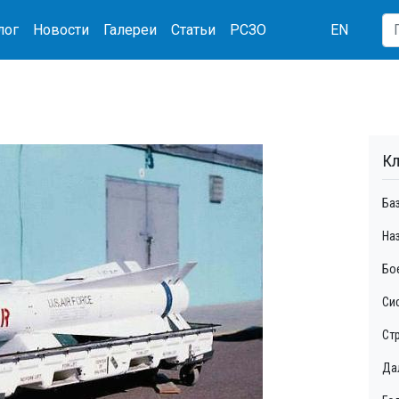
лог
Новости
Галереи
Статьи
РСЗО
EN
Кл
Ба
На
Бо
Сис
Ст
Да