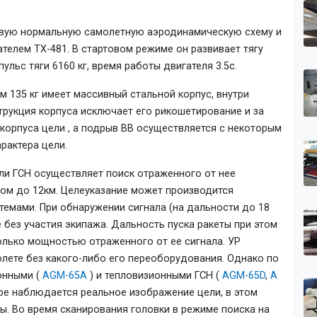
ковую нормальную самолетную аэродинамическую схему и
елем ТХ-481. В стартовом режиме он развивает тягу
пульс тяги 6160 кг, время работы двигателя 3.5с.
 135 кг имеет массивный стальной корпус, внутри
рукция корпуса исключает его рикошетирование и за
корпуса цели , а подрыв ВВ осуществляется с некоторым
рактера цели.
ли ГСН осуществляет поиск отраженного от нее
ром до 12км. Целеуказание может производится
емами. При обнаружении сигнала (на дальности до 18
е без участия экипажа. Дальность пуска ракеты при этом
только мощностью отраженного от ее сигнала. УР
олете без какого-либо его переоборудования. Однако по
онными (
АGМ-65A
) и тепловизионными ГСН (
АGМ-65D
,
А
ре наблюдается реальное изображение цели, в этом
ы. Во время сканирования головки в режиме поиска на