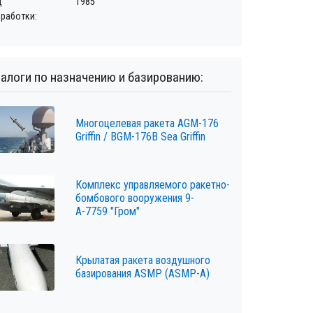
д
1985
зработки:
алоги по назначению и базированию:
Многоцелевая ракета AGM-176
Griffin / BGM-176B Sea Griffin
Комплекс управляемого ракетно-
бомбового вооружения 9-
А-7759 "Гром"
Крылатая ракета воздушного
базирования ASMP (ASMP-A)