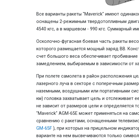
Все варианты ракеты "Maverick" имеют одина
оснащены 2-режимным твердотопливным двигат
4540 кгс, а в маршевом - 990 кгс. Суммарный им
Осколочно-фугасная боевая часть ракеты весом
которого размещается мощный заряд ВВ. Конст
счет большого веса обеспечивает пробивание 
замедлением, выбираемым в зависимости от ха
При полете самолета в район расположения це
лазерного луча в секторе с поперечным разме
наземными, воздушными или портативными сист
км) головка захватывает цель и отслеживает е
не зависит от размеров цели и определяется 
"Maverick" АGМ-65Е может применяться на сам
сравнению с ракетами, оснащенными телевизи
GМ-65F
), при которых на прицельном индикато
варианте на нем высвечиваются только символ