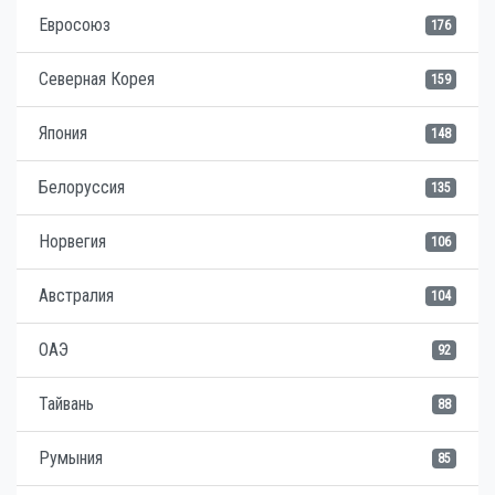
Евросоюз
176
Северная Корея
159
Япония
148
Белоруссия
135
Норвегия
106
Австралия
104
ОАЭ
92
Тайвань
88
Румыния
85