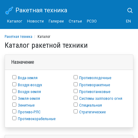
Ракетная техника
Каталог
Новости
Галереи
Статьи
РСЗО
EN
Ракетная техника
Каталог
Каталог ракетной техники
Назначение
Вода-земля
Противолодочные
Воздух-воздух
Противоракетные
Воздух-земля
Противотанковые
Земля-земля
Системы залпового огня
Зенитные
Специальная
Противо-РЛС
Стратегические
Противокорабельные