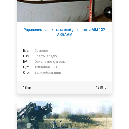
Управляемая ракета малой дальности AIM-132
ASRAAM
Баз.
Самолет
Наз.
Воздух-воздух
Б/Ч.
Осколочно-фугасная
C/У.
Тепловая ГСН
Стр.
Великобритания
18 км.
1998 г.