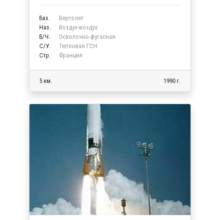
Баз.
Вертолет
Наз.
Воздух-воздух
Б/Ч.
Осколочно-фугасная
C/У.
Тепловая ГСН
Стр.
Франция
5 км.
1990 г.