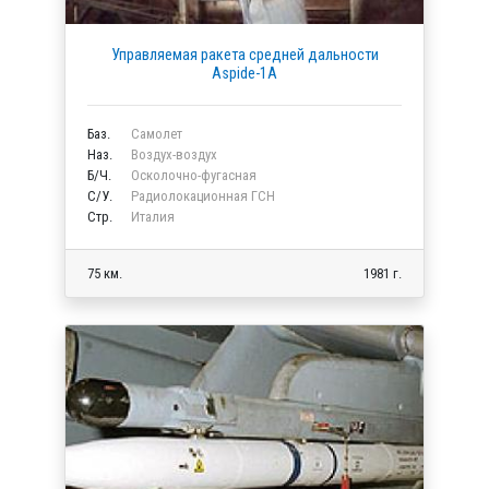
Управляемая ракета средней дальности
Aspide-1А
Баз.
Самолет
Наз.
Воздух-воздух
Б/Ч.
Осколочно-фугасная
C/У.
Радиолокационная ГСН
Стр.
Италия
75 км.
1981 г.