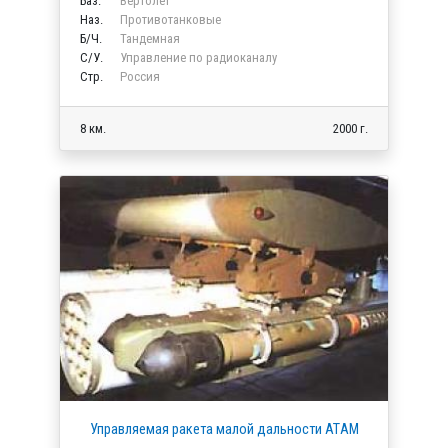
Баз.
Вертолет
Наз.
Противотанковые
Б/Ч.
Тандемная
C/У.
Управление по радиоканалу
Стр.
Россия
8 км.
2000 г.
Управляемая ракета малой дальности ATАM