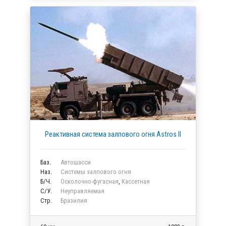
Реактивная система залпового огня Astros II
Баз.
Автошасси
Наз.
Системы залпового огня
Б/Ч.
Осколочно-фугасная
,
Кассетная
C/У.
Неуправляемая
Стр.
Бразилия