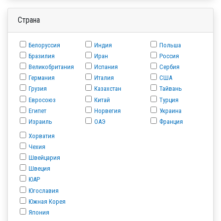
Страна
Белоруссия
Индия
Польша
Бразилия
Иран
Россия
Великобритания
Испания
Сербия
Германия
Италия
США
Грузия
Казахстан
Тайвань
Евросоюз
Китай
Турция
Египет
Норвегия
Украина
Израиль
ОАЭ
Франция
Хорватия
Чехия
Швейцария
Швеция
ЮАР
Югославия
Южная Корея
Япония