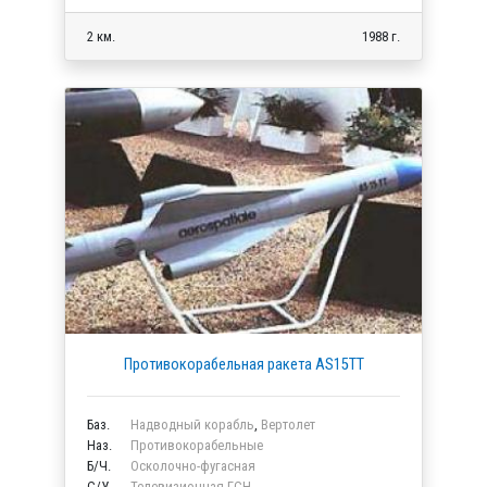
2 км.
1988 г.
Противокорабельная ракета AS15TT
Баз.
Надводный корабль
,
Вертолет
Наз.
Противокорабельные
Б/Ч.
Осколочно-фугасная
C/У.
Телевизионная ГСН