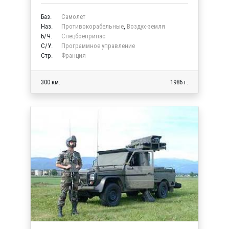
Баз.
Самолет
Наз.
Противокорабельные
,
Воздух-земля
Б/Ч.
Спецбоеприпас
C/У.
Программное управление
Стр.
Франция
300 км.
1986 г.