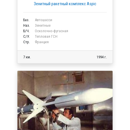
Зенитный ракетный комплекс Aspic
Баз.
Автошасси
Наз.
Зенитные
Б/Ч.
Осколочно-фугасная
C/У.
Тепловая ГСН
Стр.
Франция
7 км.
1994 г.