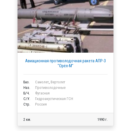
Авиационная противолодочная ракета АПР-3
"Орёл-М"
Баз.
Самолет
,
Вертолет
Наз.
Противолодочные
Б/Ч.
Фугасная
C/У.
Гидроакустическая ГСН
Стр.
Россия
2 км.
1990 г.