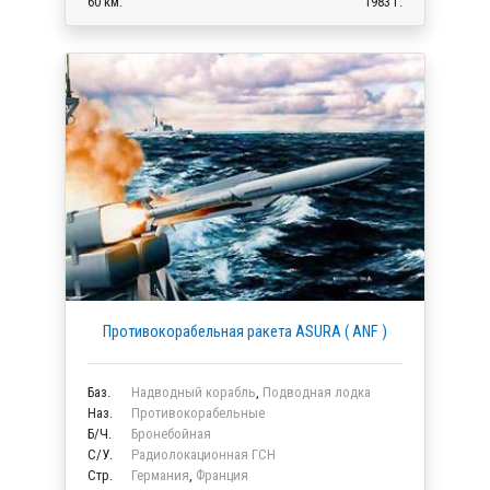
60 км.
1983 г.
Противокорабельная ракета ASURA ( ANF )
Баз.
Надводный корабль
,
Подводная лодка
Наз.
Противокорабельные
Б/Ч.
Бронебойная
C/У.
Радиолокационная ГСН
Стр.
Германия
,
Франция