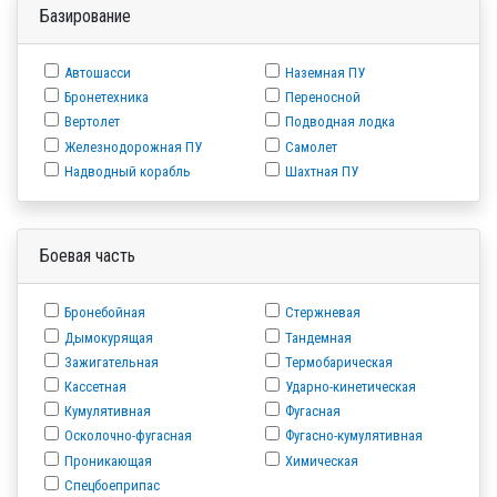
Базирование
Автошасси
Наземная ПУ
Бронетехника
Переносной
Вертолет
Подводная лодка
Железнодорожная ПУ
Самолет
Надводный корабль
Шахтная ПУ
Боевая часть
Бронебойная
Стержневая
Дымокурящая
Тандемная
Зажигательная
Термобарическая
Кассетная
Ударно-кинетическая
Кумулятивная
Фугасная
Осколочно-фугасная
Фугасно-кумулятивная
Проникающая
Химическая
Спецбоеприпас