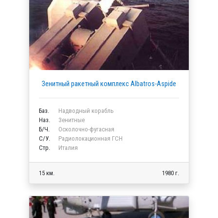
Зенитный ракетный комплекс Albatros-Aspide
Баз.
Надводный корабль
Наз.
Зенитные
Б/Ч.
Осколочно-фугасная
C/У.
Радиолокационная ГСН
Стр.
Италия
15 км.
1980 г.