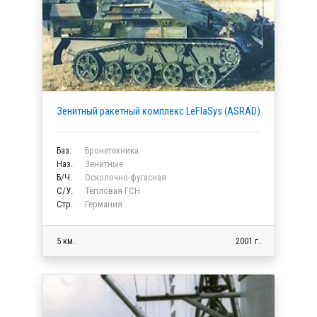
Зенитный ракетный комплекс LeFlaSys (ASRAD)
Баз.
Бронетехника
Наз.
Зенитные
Б/Ч.
Осколочно-фугасная
C/У.
Тепловая ГСН
Стр.
Германия
5 км.
2001 г.