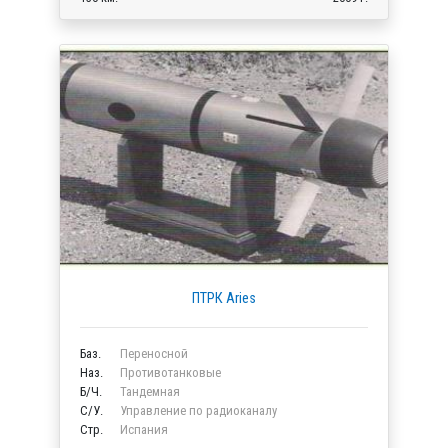
ПТРК Aries
Баз.
Переносной
Наз.
Противотанковые
Б/Ч.
Тандемная
C/У.
Управление по радиоканалу
Стр.
Испания