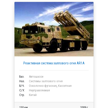
Реактивная система залпового огня AR1A
Баз.
Автошасси
Наз.
Системы залпового огня
Б/Ч.
Осколочно-фугасная
,
Кассетная
C/У.
Неуправляемая
Стр.
Китай
130 км.
2009 г.