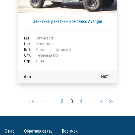
Зенитный ракетный комплекс Avenger
Баз.
Автошасси
Наз.
Зенитные
Б/Ч.
Осколочно-фугасная
C/У.
Тепловая ГСН
Стр.
США
6 км.
1987 г.
<<
<
…
2
3
4
…
>
>>
О нас
Обратная связь
Военмех