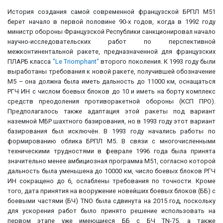
История создания самой современной французской БРПЛ М51
берет начало в первой половине 90-х годов, когда в 1992 году
министр обороны Французской Республики санкционировал начало
научно-исследовательских работ по перспективной
межконтинентальной ракете, предназначенной для французских
ПЛАРБ класса
"Le Triomphant"
второго поколения. К 1993 году были
выработаны требования к новой ракете, получившей обозначение
М5 – она должна была иметь дальность до 11000 км, оснащаться
РГЧ ИН с числом боевых блоков до 10 и иметь на борту комплекс
средств преодоления противоракетной обороны (КСП ПРО).
Предполагалось также адаптация этой ракеты под вариант
наземной МБР шахтного базирования, но в 1993 году этот вариант
базирования был исключён. В 1993 году начались работы по
формированию облика БРПЛ М5. В связи с многочисленными
техническими трудностями в феврале 1996 года была принята
значительно менее амбициозная программа М51, согласно которой
дальность была уменьшена до 10000 км, число боевых блоков РГЧ
ИН сокращено до 6, ослаблены требования по точности. Кроме
того, дата принятия на вооружение новейших боевых блоков (ББ) с
боевыми частями (БЧ) TNO была сдвинута на 2015 год, поскольку
для ускорения работ было принято решение использовать на
первом этапе уже имеющиеся ББ с БЧ TN-75, а также