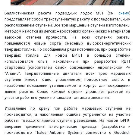
Баллистическая ракета подводных лодок М51 (см.
схему
)
представляет собой трехступенчатую ракету с последовательным
расположением ступеней. Все три маршевые ступени изготовлены
методом намотки из легких жаростойких органических материалов
высокой степени прочности. На всех ступенях ракеты
применяются новые сорта смесевых высокоэнергетических
твердых топлив. По сообщениям ряда источников, при разработке
твердых топлив для новой БРПЛ в большой степени
использовался опыт, накопленный при разработке РДТТ
стартовых ускорителей самой современной европейской РН
"Arian-5". Твердотопливные двигатели всех трех маршевых
ступеней имеют одно управляемое поворотное сопло, в
нерабочем положении утапливаемое в корпус для сокращения
длины ракеты. Сопло каждой ступени управляет ракетой на
участке работы ступени по каналам тангажа и рыскания.
Управление по крену при работе маршевых ступеней не
производится, а накопленная ошибка устраняется на участке
работы твердотопливной ступени разведения. На новой БРПЛ
впервые применены электрические приводы (разработка и
производство Thales Airborne Systems совместно с Goodrich