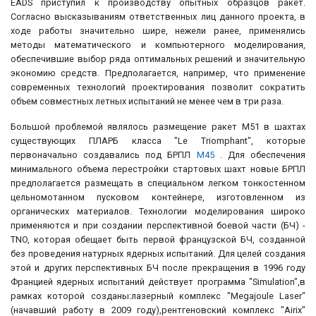
EADS приступил к производству опытных образцов ракет.
Согласно высказываниям ответственных лиц данного проекта, в
ходе работы значительно шире, нежели ранее, применялись
методы математического и компьютерного моделирования,
обеспечившие выбор ряда оптимальных решений и значительную
экономию средств. Предполагается, например, что применение
современных технологий проектирования позволит сократить
объем совместных летных испытаний не менее чем в три раза.
Большой проблемой являлось размещение ракет М51 в шахтах
существующих ПЛАРБ класса "Le Triomphant", которые
первоначально создавались под БРПЛ
М45
. Для обеспечения
минимального объема перестройки стартовых шахт новые БРПЛ
предполагается размещать в специальном легком тонкостенном
цельномотанном пусковом контейнере, изготовленном из
органических материалов. Технологии моделирования широко
применяются и при создании перспективной боевой части (БЧ) -
TNO, которая обещает быть первой французской БЧ, созданной
без проведения натурных ядерных испытаний. Для целей создания
этой и других перспективных БЧ после прекращения в 1996 году
Францией ядерных испытаний действует программа "Simulation",в
рамках которой созданы:лазерный комплекс "Megajoule Laser"
(начавший работу в 2009 году),рентгеновский комплекс "Airix"