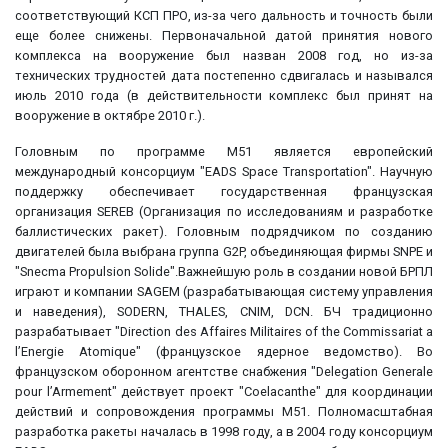
соответствующий КСП ПРО, из-за чего дальность и точность были
еще более снижены. Первоначальной датой принятия нового
комплекса на вооружение был назван 2008 год, но из-за
технических трудностей дата постепенно сдвигалась и назывался
июль 2010 года (в действительности комплекс был принят на
вооружение в октябре 2010 г.).
Головным по программе М51 является европейский
международный консорциум "EADS Space Transportation". Научную
поддержку обеспечивает государственная французская
организация SEREB (Организация по исследованиям и разработке
баллистических ракет). Головным подрядчиком по созданию
двигателей была выбрана группа G2P, объединяющая фирмы SNPE и
"Snecma Propulsion Solide".Важнейшую роль в создании новой БРПЛ
играют и компании SAGEM (разрабатывающая систему управления
и наведения), SODERN, THALES, CNIM, DCN. БЧ традиционно
разрабатывает "Direction des Affaires Militaires of the Commissariat a
l’Energie Atomique" (французское ядерное ведомство). Во
французском оборонном агентстве снабжения "Delegation Generale
pour l’Armement" действует проект "Coelacanthe" для координации
действий и сопровождения программы М51. Полномасштабная
разработка ракеты началась в 1998 году, а в 2004 году консорциум