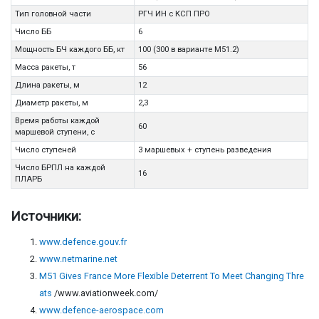
Тип головной части
РГЧ ИН с КСП ПРО
Число ББ
6
Мощность БЧ каждого ББ, кт
100 (300 в варианте М51.2)
Масса ракеты, т
56
Длина ракеты, м
12
Диаметр ракеты, м
2,3
Время работы каждой
60
маршевой ступени, с
Число ступеней
3 маршевых + ступень разведения
Число БРПЛ на каждой
16
ПЛАРБ
Источники:
www.defence.gouv.fr
www.netmarine.net
M51 Gives France More Flexible Deterrent To Meet Changing Thre
ats
/www.aviationweek.com/
www.defence-aerospace.com