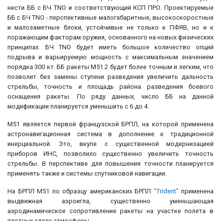
нести ББ с БЧ TNO и соответствующий КСП ПРО. Проектируемые
ББ с БЧ TNO - перспективные малогабаритные, высокоскоростные
и малозаметные блоки, устойчивые не только к ПФЯВ, но и к
поражающим факторам оружия, основанного на новых физических
принципах. БЧ TNO будет иметь большое количество опций
подрыва и варьируемую мощность с максимальным значением
порядка 300 кт. ББ ракеты М51.2 будет более точным и легким, что
позволит без замены ступени разведения увеличить дальность
стрельбы, точность и площадь района разведения боевого
оснащения ракеты. По ряду данных, число ББ на данной
модификации планируется уменьшить с 6 до 4.
М51 является первой французской БРПЛ, на которой применена
астронавигационная система в дополнение к традиционной
инерциальной. Это, вкупе с существенной модернизацией
приборов ИНС, позволило существенно увеличить точность
стрельбы. В перспективе для повышения точности планируется
применять также и системы спутниковой навигации.
На БРПЛ М51 по образцу американских БРПЛ
"Trident"
применена
выдвижная аэроигла, существенно уменьшающая
аэродинамическое сопротивление ракеты на участке полета в
плотных слоях атмосферы.