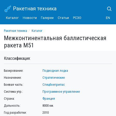
Ракетная техника
Каталог
Новости
Галереи
Статьи
РСЗО
EN
Ракетная техника
Каталог
Межконтинентальная баллистическая ракета M51
Межконтинентальная баллистическая
ракета M51
Классификация:
Базирование:
Подводная лодка
Назначение:
Стратегические
Боевая часть:
Спецбоеприпас
Система упр.:
Программное управление
Страна:
Франция
Дальность:
8000 км.
Год разработки:
2010