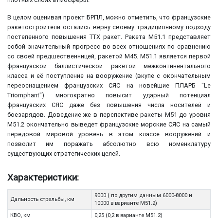
В целом оценивая проект БРПЛ, можно отметить, что французские
ракетостроители остались верну своему традиционному подходу
постепенного повышения ТТХ ракет. Ракета М51.1 представляет
собой значительный прогресс во всех отношениях по сравнению
со своей предшественницей, ракетой М45. М51.1 является первой
французской баллистической ракетой межконтинентального
класса и её поступление на вооружение (вкупе с окончательным
переоснащением французских СЯС на новейшие ПЛАРБ "Le
Triomphant") многократно повысит ударный потенциал
французских СЯС даже без повышения числа носителей и
боезарядов. Доведение же в перспективе ракеты М51 до уровня
М51.2 окончательно выведет французские морские СЯС на самый
передовой мировой уровень в этом классе вооружений и
позволит им поражать абсолютно всю номенклатуру
существующих стратегических целей.
Характеристики:
9000 ( по другим данным 6000-8000 и
Дальность стрельбы, км
10000 в варианте М51.2)
КВО, км
0,25 (0,2 в варианте М51.2)