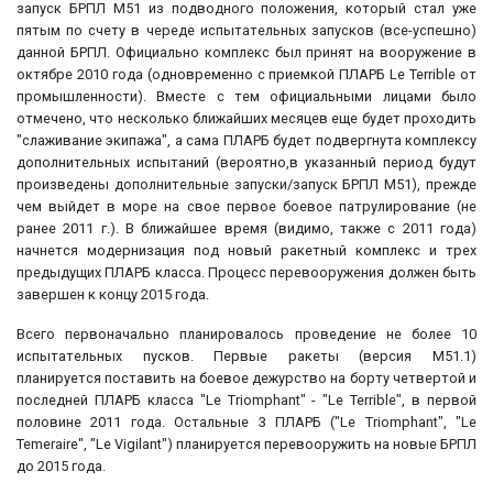
запуск БРПЛ M51 из подводного положения, который стал уже
пятым по счету в череде испытательных запусков (все-успешно)
данной БРПЛ. Официально комплекс был принят на вооружение в
октябре 2010 года (одновременно с приемкой ПЛАРБ Le Terrible от
промышленности). Вместе с тем официальными лицами было
отмечено, что несколько ближайших месяцев еще будет проходить
"слаживание экипажа", а сама ПЛАРБ будет подвергнута комплексу
дополнительных испытаний (вероятно,в указанный период будут
произведены дополнительные запуски/запуск БРПЛ М51), прежде
чем выйдет в море на свое первое боевое патрулирование (не
ранее 2011 г.). В ближайшее время (видимо, также с 2011 года)
начнется модернизация под новый ракетный комплекс и трех
предыдущих ПЛАРБ класса. Процесс перевооружения должен быть
завершен к концу 2015 года.
Всего первоначально планировалось проведение не более 10
испытательных пусков. Первые ракеты (версия М51.1)
планируется поставить на боевое дежурство на борту четвертой и
последней ПЛАРБ класса "Le Triomphant" - "Le Terrible", в первой
половине 2011 года. Остальные 3 ПЛАРБ ("Le Triomphant", "Le
Temeraire", "Le Vigilant") планируется перевооружить на новые БРПЛ
до 2015 года.