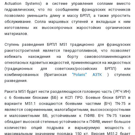
Actuation Systems) в системе управления соплами вместо
гидравлических, что по сообщениям французских источников
позволило уменьшить длину и массу БРПЛ, а также упростить
обслуживание. Сопла маршевых ступеней и вкладыши к ним
изготовлены их высокопрочных жаростойких органических
материалов.
Ступень разведения БРПЛ М51 традиционно для французских
ракетостроителей является твердотопливной, что позволяет
избежать нахождения на борту самовоспламеняющихся
огнеопасных ядовитых жидкостей, применяющихся на жидкостных
(традиционных для советских/российских БРПЛ) или
комбинированных (британская
"Polaris" A3TK
) ступенях
разведения.
Ракета М51 будет нести разделяющуюся головную часть ( РГЧ ИН)
с 6 боевыми блоками (ББ) и КСП ПРО. Боевые блоки БРПЛ в
варианте М51.1 оснащаются боевыми частями (БЧ) TN-75 и
являются современными, малогабаритными, высокоскоростными
и малозаметными ББ, устойчивыми к ПФЯВ. БЧ TN-75 также
обладает высокой степенью устойчивости к ПФЯВ, имеет большое
количество опций подрыва и варьируемую мощность с
максимальным значением порядка 150 кт. Версия М51.2 будет