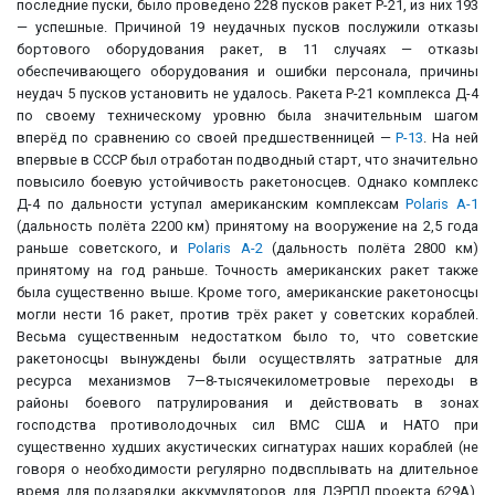
последние пуски, было проведено 228 пусков ракет Р-21, из них 193
— успешные. Причиной 19 неудачных пусков послужили отказы
бортового оборудования ракет, в 11 случаях — отказы
обеспечивающего оборудования и ошибки персонала, причины
неудач 5 пусков установить не удалось. Ракета Р-21 комплекса Д-4
по своему техническому уровню была значительным шагом
вперёд по сравнению со своей предшественницей —
Р-13
. На ней
впервые в СССР был отработан подводный старт, что значительно
повысило боевую устойчивость ракетоносцев. Однако комплекс
Д-4 по дальности уступал американским комплексам
Polaris A-1
(дальность полёта 2200 км) принятому на вооружение на 2,5 года
раньше советского, и
Polaris A-2
(дальность полёта 2800 км)
принятому на год раньше. Точность американских ракет также
была существенно выше. Кроме того, американские ракетоносцы
могли нести 16 ракет, против трёх ракет у советских кораблей.
Весьма существенным недостатком было то, что советские
ракетоносцы вынуждены были осуществлять затратные для
ресурса механизмов 7—8-тысячекилометровые переходы в
районы боевого патрулирования и действовать в зонах
господства противолодочных сил ВМС США и НАТО при
существенно худших акустических сигнатурах наших кораблей (не
говоря о необходимости регулярно подвсплывать на длительное
время для подзарядки аккумуляторов для ДЭРПЛ проекта 629А).