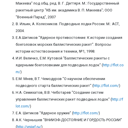
Макеева" под общ. ред. В. Г. Дегтяря. М.: Государственный
ракетный центр "КБ им. академика В. П. Макеева"; ООО
"Военный Парад", 2007
В. Ильин, А. Колесников. Подводные лодки России. М.: АСТ,
2004.
Е.А.Шитиков "Ядерное противостояние: К истории создания
боеголовок морских баллистических ракет". Вопросы
истории естествознания и техники, №1, 1998.
И.И. Величко, Е.М. Кутовой "Баллистические ракеты с
ядерными боеголовками для подводных лодок" (
http://flot.co
m/
)
Е.М. Мнев, В.Т. Чемодуров "О научном обеспечении
подводного старта баллистических ракет" (
http://flot.com/
)
Н.А. Семихатов, В.В. Чеботарев "Создание систем
управления баллистических ракет подводных лодок" (
http://f
lot.com/
)
Е.А. Шитиков "Ядерное оружие" (
http://flot.com/
)
А.К. Чернышев "ВНИИЭФ-ДОСТОЯНИЕ И ГОРДОСТЬ РОССИИ"
(
http://vniief.ru/
)