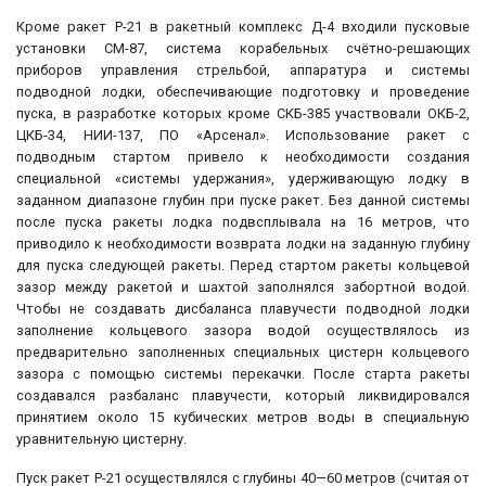
Кроме ракет Р-21 в ракетный комплекс Д-4 входили пусковые
установки СМ-87, система корабельных счётно-решающих
приборов управления стрельбой, аппаратура и системы
подводной лодки, обеспечивающие подготовку и проведение
пуска, в разработке которых кроме СКБ-385 участвовали ОКБ-2,
ЦКБ-34, НИИ-137, ПО «Арсенал». Использование ракет с
подводным стартом привело к необходимости создания
специальной «системы удержания», удерживающую лодку в
заданном диапазоне глубин при пуске ракет. Без данной системы
после пуска ракеты лодка подвсплывала на 16 метров, что
приводило к необходимости возврата лодки на заданную глубину
для пуска следующей ракеты. Перед стартом ракеты кольцевой
зазор между ракетой и шахтой заполнялся забортной водой.
Чтобы не создавать дисбаланса плавучести подводной лодки
заполнение кольцевого зазора водой осуществлялось из
предварительно заполненных специальных цистерн кольцевого
зазора с помощью системы перекачки. После старта ракеты
создавался разбаланс плавучести, который ликвидировался
принятием около 15 кубических метров воды в специальную
уравнительную цистерну.
Пуск ракет Р-21 осуществлялся с глубины 40—60 метров (считая от