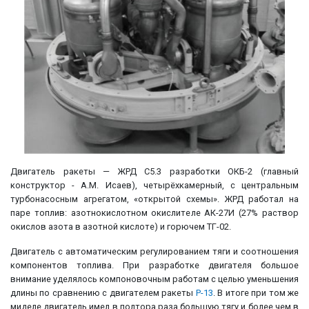
Двигатель ракеты — ЖРД С5.3 разработки ОКБ-2 (главный
конструктор - А.М. Исаев), четырёхкамерный, с центральным
турбонасосным агрегатом, «открытой схемы». ЖРД работал на
паре топлив: азотнокислотном окислителе АК-27И (27% раствор
окислов азота в азотной кислоте) и горючем ТГ-02.
Двигатель с автоматическим регулированием тяги и соотношения
компонентов топлива. При разработке двигателя большое
внимание уделялось компоновочным работам с целью уменьшения
длины по сравнению с двигателем ракеты
Р-13
. В итоге при том же
миделе двигатель имел в полтора раза большую тягу и более чем в