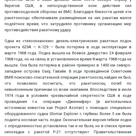
берегов США, в непосредственной зоне действия сил
противолодочной обороны их ВМС. Благодаря близости целей эти
ракетоносцы обеспечивали размещённым на них ракетам малое
подлётное время, что затрудняло противнику организацию мер
противодействия ракетному удару.
Одна из «тихоокеанских» дизель-электрических ракетных лодок
проекта 629А — К-129 — была потеряна в ходе эксплуатации в
марте 1968 года. Лодка вышла на боевое дежурство 24 февраля
1968 года, но на связь в установленное время 8 марта 1968 года не
вышла. Она была потеряна в районе примерно в 1400 км северо-
западнее острова Оаху, Гавайи. В ходе проведённой Советским
ВМФ поисково-спасательной операции ракетоносец найден не был,
что позволило посчитать, что ракетоносец погиб по
невыясненным причинам со всем экипажем. Впоследствии в июле
1974 года в условиях чрезвычайной секретности США в ходе
проведения т.н. операции «Дженнифер» (в англоязычных
источниках известна как Project Azorian) с помощью специально
оборудованного судна Glomar Explorer с глубины более 5 км была
поднята носовая часть лодки. Окончательная версия гибели лодки
с определенностью установлена так и не была, но в списке причин
неполадки с ракетой Р-21 отсутствуют. Правительственная