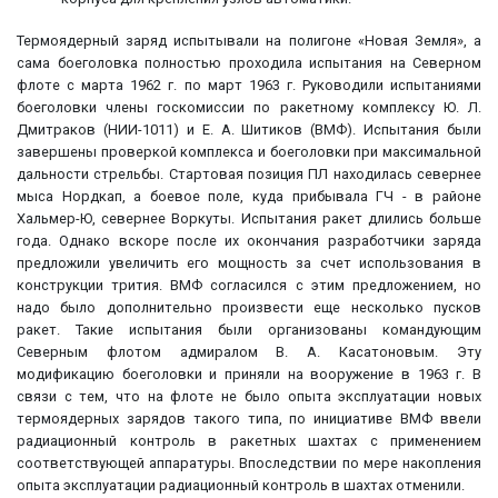
Термоядерный заряд испытывали на полигоне «Новая Земля», а
сама боеголовка полностью проходила испытания на Северном
флоте с марта 1962 г. по март 1963 г. Руководили испытаниями
боеголовки члены госкомиссии по ракетному комплексу Ю. Л.
Дмитраков (НИИ-1011) и Е. А. Шитиков (ВМФ). Испытания были
завершены проверкой комплекса и боеголовки при максимальной
дальности стрельбы. Стартовая позиция ПЛ находилась севернее
мыса Нордкап, а боевое поле, куда прибывала ГЧ - в районе
Хальмер-Ю, севернее Воркуты. Испытания ракет длились больше
года. Однако вскоре после их окончания разработчики заряда
предложили увеличить его мощность за счет использования в
конструкции трития. ВМФ согласился с этим предложением, но
надо было дополнительно произвести еще несколько пусков
ракет. Такие испытания были организованы командующим
Северным флотом адмиралом В. А. Касатоновым. Эту
модификацию боеголовки и приняли на вооружение в 1963 г. В
связи с тем, что на флоте не было опыта эксплуатации новых
термоядерных зарядов такого типа, по инициативе ВМФ ввели
радиационный контроль в ракетных шахтах с применением
соответствующей аппаратуры. Впоследствии по мере накопления
опыта эксплуатации радиационный контроль в шахтах отменили.