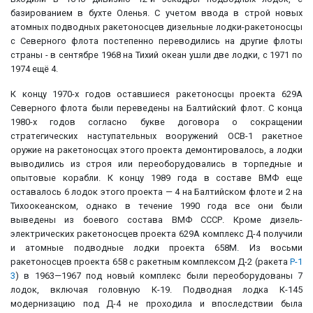
базированием в бухте Оленья. С учетом ввода в строй новых
атомных подводных ракетоносцев дизельные лодки-ракетоносцы
с Северного флота постепенно переводились на другие флоты
страны - в сентябре 1968 на Тихий океан ушли две лодки, с 1971 по
1974 ещё 4.
К концу 1970-х годов оставшиеся ракетоносцы проекта 629А
Северного флота были переведены на Балтийский флот. С конца
1980-х годов согласно букве договора о сокращении
стратегических наступательных вооружений ОСВ-1 ракетное
оружие на ракетоносцах этого проекта демонтировалось, а лодки
выводились из строя или переоборудовались в торпедные и
опытовые корабли. К концу 1989 года в составе ВМФ еще
оставалось 6 лодок этого проекта — 4 на Балтийском флоте и 2 на
Тихоокеанском, однако в течение 1990 года все они были
выведены из боевого состава ВМФ СССР. Кроме дизель-
электрических ракетоносцев проекта 629А комплекс Д-4 получили
и атомные подводные лодки проекта 658М. Из восьми
ракетоносцев проекта 658 с ракетным комплексом Д-2 (ракета
Р-1
3
) в 1963—1967 под новый комплекс были переоборудованы 7
лодок, включая головную К-19. Подводная лодка К-145
модернизацию под Д-4 не проходила и впоследствии была