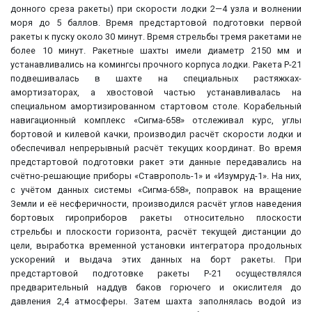
донного среза ракеты) при скорости лодки 2—4 узла и волнении
моря до 5 баллов. Время предстартовой подготовки первой
ракеты к пуску около 30 минут. Время стрельбы тремя ракетами не
более 10 минут. Ракетные шахты имели диаметр 2150 мм и
устанавливались на комингсы прочного корпуса лодки. Ракета Р-21
подвешивалась в шахте на специальных растяжках-
амортизаторах, а хвостовой частью устанавливалась на
специальном амортизированном стартовом столе. Корабельный
навигационный комплекс «Сигма-658» отслеживал курс, углы
бортовой и килевой качки, производил расчёт скорости лодки и
обеспечивал непрерывный расчёт текущих координат. Во время
предстартовой подготовки ракет эти данные передавались на
счётно-решающие приборы «Ставрополь-1» и «Изумруд-1». На них,
с учётом данных системы «Сигма-658», поправок на вращение
Земли и её несферичности, производился расчёт углов наведения
бортовых гироприборов ракеты относительно плоскости
стрельбы и плоскости горизонта, расчёт текущей дистанции до
цели, выработка временной установки интегратора продольных
ускорений и выдача этих данных на борт ракеты. При
предстартовой подготовке ракеты Р-21 осуществлялся
предварительный наддув баков горючего и окислителя до
давления 2,4 атмосферы. Затем шахта заполнялась водой из