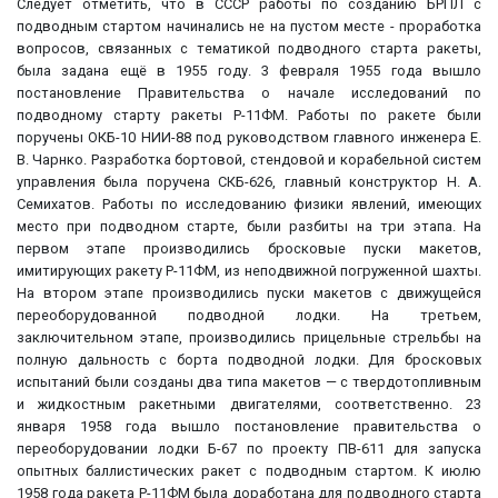
Следует отметить, что в СССР работы по созданию БРПЛ с
подводным стартом начинались не на пустом месте - проработка
вопросов, связанных с тематикой подводного старта ракеты,
была задана ещё в 1955 году. 3 февраля 1955 года вышло
постановление Правительства о начале исследований по
подводному старту ракеты Р-11ФМ. Работы по ракете были
поручены ОКБ-10 НИИ-88 под руководством главного инженера Е.
В. Чарнко. Разработка бортовой, стендовой и корабельной систем
управления была поручена СКБ-626, главный конструктор Н. А.
Семихатов. Работы по исследованию физики явлений, имеющих
место при подводном старте, были разбиты на три этапа. На
первом этапе производились бросковые пуски макетов,
имитирующих ракету Р-11ФМ, из неподвижной погруженной шахты.
На втором этапе производились пуски макетов с движущейся
переоборудованной подводной лодки. На третьем,
заключительном этапе, производились прицельные стрельбы на
полную дальность с борта подводной лодки. Для бросковых
испытаний были созданы два типа макетов — с твердотопливным
и жидкостным ракетными двигателями, соответственно. 23
января 1958 года вышло постановление правительства о
переоборудовании лодки Б-67 по проекту ПВ-611 для запуска
опытных баллистических ракет с подводным стартом. К июлю
1958 года ракета Р-11ФМ была доработана для подводного старта