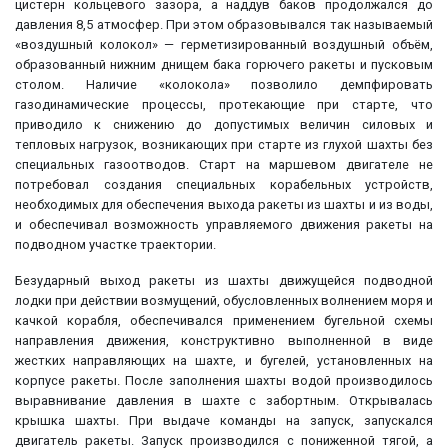
цистерн кольцевого зазора, а наддув баков продолжался до
давления 8,5 атмосфер. При этом образовывался так называемый
«воздушный колокол» — герметизированный воздушный объём,
образованный нижним днищем бака горючего ракеты и пусковым
столом. Наличие «колокола» позволило демпфировать
газодинамические процессы, протекающие при старте, что
приводило к снижению до допустимых величин силовых и
тепловых нагрузок, возникающих при старте из глухой шахты без
специальных газоотводов. Старт на маршевом двигателе не
потребовал создания специальных корабельных устройств,
необходимых для обеспечения выхода ракеты из шахты и из воды,
и обеспечивал возможность управляемого движения ракеты на
подводном участке траектории.
Безударный выход ракеты из шахты движущейся подводной
лодки при действии возмущений, обусловленных волнением моря и
качкой корабля, обеспечивался применением бугельной схемы
направления движения, конструктивно выполненной в виде
жестких направляющих на шахте, и бугелей, установленных на
корпусе ракеты. После заполнения шахты водой производилось
выравнивание давления в шахте с забортным. Открывалась
крышка шахты. При выдаче команды на запуск, запускался
двигатель ракеты. Запуск производился с пониженной тягой, а