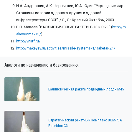
И.А. Андрюшин, А.К. Чернышев, Ю.А. Юдин "Укрощение ядра.
Страницы истории ядерного оружия и ядерной
инфраструктуры СССР" / С., С.: Красный Октябрь, 2003.
В.П. Макеев "БАЛЛИСТИЧЕСКИЕ РАКЕТЫ Р-13 и Р-21" (
http://m
akeyev.msk.ru/
)
http://vniitf.ru/
http://makeyev.ru/activities/missile-systems/1/RaketaR21/
Аналоги по назначению и базированию:
Баллистическая ракета подводных лодок M45
Стратегический ракетный комплекс UGM-73A
Poseidon-C3