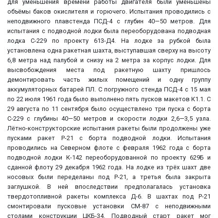
для уменьшения времени работы двигателя были уменьшены
объёмы баков окислителя и горючего. Испытания проводились с
неподвижного плавстенда ПСД-4 с глубин 40—50 метров. Для
испытания с подводной лодки была переоборудована подводная
лодка С-229 по проекту 613-Д4. На лодке за рубкой была
установлена одна ракетная шахта, выступавшая сверху на высоту
6,8 метра над палубой и снизу на 2 метра за корпус лодки. Для
высвобождения места под ракетную шахту пришлось
демонтировать часть жилых помещений и одну группу
аккумуляторных батарей ПЛ. С погружного стенда ПСД-4 с 15 мая
по 22 июля 1961 года было выполнено пять пусков макетов К1.1. С
29 августа по 11 сентября было осуществлено три пуска с борта
С-229 с глубины 40—50 метров и скорости лодки 2,6—3,5 узла.
Лётно-конструкторские испытания ракеты были продолжены уже
пусками ракет Р-21 с борта подводной лодки. Испытания
проводились на Северном флоте с февраля 1962 года с борта
подводной лодки К-142 переоборудованной по проекту 629Б и
сданной флоту 29 декабря 1962 года. На лодке из трёх шахт две
носовых были переделаны под Р-21, а третья была закрыта
заглушкой. В ней впоследствии предполагалась установка
твердотопливной ракеты комплекса Д-6. В шахтах под Р-21
смонтировали пусковые установки СМ-87 с неподвижными
столами конструкции ЦКБ-34. Подводный старт ракет мог