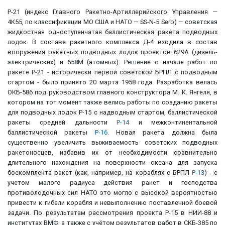
Р-21 (индекс Главного Ракетно-Артиллерийского Управления —
4К55, по классификации МО США и НАТО — SS-N-5 Serb) — советская
жидкостная одноступенчатая баллистическая ракета подводных
лодок. В составе ракетного комплекса Д-4 входила в состав
вооружения ракетных подводных лодок проектов 629А (дизель-
электрических) и 658М (атомных). Решение о начале работ по
ракете Р-21 - исторически первой советской БРПЛ с подводным
стартом - было принято 20 марта 1958 года. Разработка велась
ОКБ-586 под руководством главного конструктора М. К. Янгеля, в
котором на тот момент также велись работы по созданию ракеты
для подводных лодок Р-15 с надводным стартом, баллистической
ракеты средней дальности
Р-14
и межконтинентальной
баллистической ракеты
Р-16
. Новая ракета должна была
существенно увеличить выживаемость советских подводных
ракетоносцев, избавив их от необходимости сравнительно
длительного нахождения на поверхности океана для запуска
боекомплекта ракет (как, например, на кораблях с БРПЛ
Р-13
) - с
учетом малого радиуса действия ракет и господства
противолодочных сил НАТО это могло с высокой вероятностью
привести к гибели корабля и невыполнению поставленной боевой
задачи. По результатам рассмотрения проекта Р-15 в НИИ-88 и
институтах ВМФ, а также с учётом результатов работ в СКБ-385 по