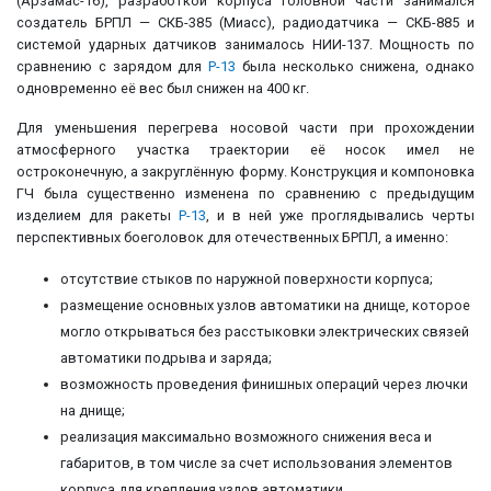
(Арзамас-16), разработкой корпуса головной части занимался
создатель БРПЛ — СКБ-385 (Миасс), радиодатчика — СКБ-885 и
системой ударных датчиков занималось НИИ-137. Мощность по
сравнению с зарядом для
Р-13
была несколько снижена, однако
одновременно её вес был снижен на 400 кг.
Для уменьшения перегрева носовой части при прохождении
атмосферного участка траектории её носок имел не
остроконечную, а закруглённую форму. Конструкция и компоновка
ГЧ была существенно изменена по сравнению с предыдущим
изделием для ракеты
Р-13
, и в ней уже проглядывались черты
перспективных боеголовок для отечественных БРПЛ, а именно:
отсутствие стыков по наружной поверхности корпуса;
размещение основных узлов автоматики на днище, которое
могло открываться без расстыковки электрических связей
автоматики подрыва и заряда;
возможность проведения финишных операций через лючки
на днище;
реализация максимально возможного снижения веса и
габаритов, в том числе за счет использования элементов
корпуса для крепления узлов автоматики.