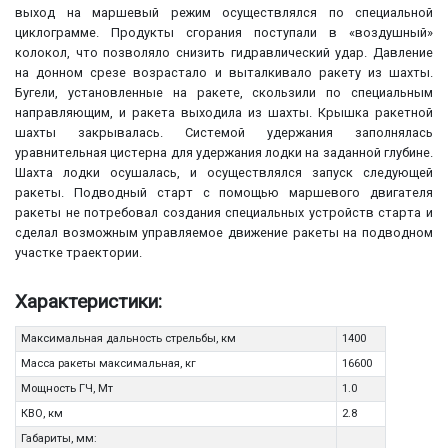
выход на маршевый режим осуществлялся по специальной
циклограмме. Продукты сгорания поступали в «воздушный»
колокол, что позволяло снизить гидравлический удар. Давление
на донном срезе возрастало и выталкивало ракету из шахты.
Бугели, установленные на ракете, скользили по специальным
направляющим, и ракета выходила из шахты. Крышка ракетной
шахты закрывалась. Системой удержания заполнялась
уравнительная цистерна для удержания лодки на заданной глубине.
Шахта лодки осушалась, и осуществлялся запуск следующей
ракеты. Подводный старт с помощью маршевого двигателя
ракеты не потребовал создания специальных устройств старта и
сделал возможным управляемое движение ракеты на подводном
участке траектории.
Характеристики:
Максимальная дальность стрельбы, км
1400
Масса ракеты максимальная, кг
16600
Мощность ГЧ, Мт
1.0
КВО, км
2.8
Габариты, мм: