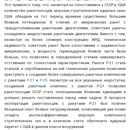
Это привело к тому, что, несмотря на сопоставимое у СССР и США
количество ракетоносцев, морские стратегические ядерные силы
США обладали на тот период времени существенно большим
боевым потенциалом. В отличие от американских ракет с
твердотопливными ракетными двигателями, советские ракеты
оснащались жидкостными ракетными двигателями. Вместе с тем,
несмотря на более сложную конструкцию ЖРД, техническая
надёжность советских ракет была сопоставима с надёжностью
американских, а мощность термоядерной боевой части была
больше, что позволяло в определенной степени нивелировать
отставание по точностным характеристикам. Ракета Р-21 стала
этапной, и опробованные на ней технические решения позволили
приступить к созданию более совершенных ракетных комплексов
с ракетами
Р-27
и
Р-29
. Несмотря на все указанные недостатки,
созданный ракетный комплекс с ракетой Р-21 позволил
ракетоносцам СССР стать полноценными боевыми единицами и
успешно решать поставленные перед ними задачи. В процессе
эксплуатации ракетоносцев с ракетами Р-21 был получен
бесценный опыт боевых патрулирований, позволивший уже позже
создать высокоэффективную морскую компоненту
стратегических сил и, в конечном счёте, обеспечить ядерный
паритет с США в данном классе вооружений.