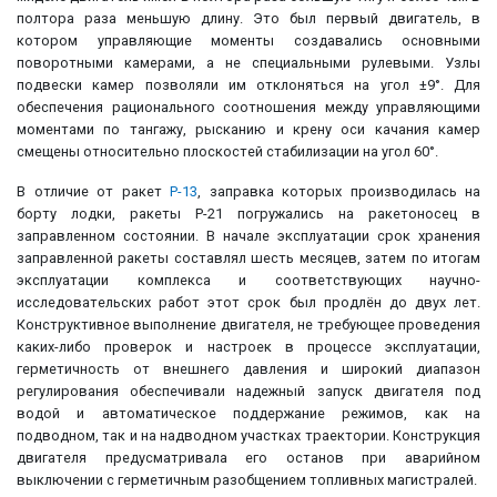
полтора раза меньшую длину. Это был первый двигатель, в
котором управляющие моменты создавались основными
поворотными камерами, а не специальными рулевыми. Узлы
подвески камер позволяли им отклоняться на угол ±9°. Для
обеспечения рационального соотношения между управляющими
моментами по тангажу, рысканию и крену оси качания камер
смещены относительно плоскостей стабилизации на угол 60°.
В отличие от ракет
Р-13
, заправка которых производилась на
борту лодки, ракеты Р-21 погружались на ракетоносец в
заправленном состоянии. В начале эксплуатации срок хранения
заправленной ракеты составлял шесть месяцев, затем по итогам
эксплуатации комплекса и соответствующих научно-
исследовательских работ этот срок был продлён до двух лет.
Конструктивное выполнение двигателя, не требующее проведения
каких-либо проверок и настроек в процессе эксплуатации,
герметичность от внешнего давления и широкий диапазон
регулирования обеспечивали надежный запуск двигателя под
водой и автоматическое поддержание режимов, как на
подводном, так и на надводном участках траектории. Конструкция
двигателя предусматривала его останов при аварийном
выключении с герметичным разобщением топливных магистралей.