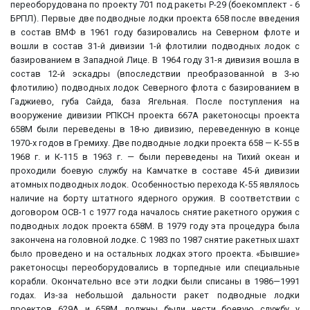
переоборудована по проекту 701 под ракеты Р-29 (боекомплект - 6
БРПЛ). Первые две подводные лодки проекта 658 после введения
в состав ВМФ в 1961 году базировались на Северном флоте и
вошли в состав 31-й дивизии 1-й флотилии подводных лодок с
базированием в Западной Лице. В 1964 году 31-я дивизия вошла в
состав 12-й эскадры (впоследствии преобразованной в 3-ю
флотилию) подводных лодок Северного флота с базированием в
Гаджиево, губа Сайда, база Ягельная. После поступления на
вооружение дивизии РПКСН проекта 667А ракетоносцы проекта
658М были переведены в 18-ю дивизию, переведенную в конце
1970-х годов в Гремиху. Две подводные лодки проекта 658 — К-55 в
1968 г. и К-115 в 1963 г. — были переведены на Тихий океан и
проходили боевую службу на Камчатке в составе 45-й дивизии
атомных подводных лодок. Особенностью перехода К-55 являлось
наличие на борту штатного ядерного оружия. В соответствии с
договором ОСВ-1 с 1977 года началось снятие ракетного оружия с
подводных лодок проекта 658М. В 1979 году эта процедура была
закончена на головной лодке. С 1983 по 1987 снятие ракетных шахт
было проведено и на остальных лодках этого проекта. «Бывшие»
ракетоносцы переоборудовались в торпедные или специальные
корабли. Окончательно все эти лодки были списаны в 1986—1991
годах. Из-за небольшой дальности ракет подводные лодки
проектов 629А и 658М должны были нести боевую службу у