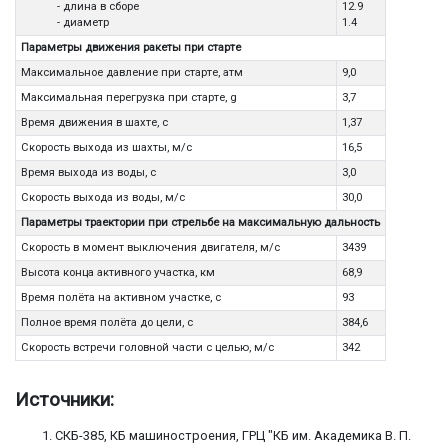
- длина в сборе
12.9
- диаметр
1.4
Параметры движения ракеты при старте
Максимальное давление при старте, атм
9,0
Максимальная перегрузка при старте, g
3,7
Время движения в шахте, с
1,37
Скорость выхода из шахты, м/с
16,5
Время выхода из воды, с
3,0
Скорость выхода из воды, м/с
30,0
Параметры траектории при стрельбе на максимальную дальность
Скорость в момент выключения двигателя, м/с
3439
Высота конца активного участка, км
68,9
Время полёта на активном участке, с
93
Полное время полёта до цели, с
384,6
Скорость встречи головной части с целью, м/с
342
Источники:
СКБ-385, КБ машиностроения, ГРЦ "КБ им. Академика В. П.