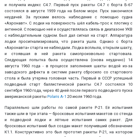
и получила индекс С4.7. Первый пуск ракеты С4.7 с борта Б-67
состоялся в августе 1959 года на Белом море. Пуск закончился
неудачей. За пусками велось наблюдение с помощью судна
«Аэронавт». С лодки на поверхность шёл кабель-трос к плотику с
антенной. С помощью неё и осуществлялась связь в диапазоне УКВ
с наблюдательным судном. Был дал сигнал на старт. Аппаратура
лодки просигнализировала, что ракета ушла. Однако с борта
«Аэронавта» старта не наблюдали. Лодка всплыла, открыли шахту,
и стоявшая в ней ракета самопроизвольно стартовала.
Следующая попытка была осуществлена (снова неудачно) 14
августа 1960 года - в процессе заполнения шахты водой из-за
заводского дефекта в системе ракету сбросило со стартового
стола и была утеряна головная часть. Первый в СССР успешный
подводный старт баллистической ракеты С4.7 состоялся 10
сентября 1960 года, через 40 дней после первого подводного пуска
американской ракеты
Polaris A-1
20 июля 1960 года.
Параллельно шли работы по самой ракете Р-21. Её испытания
также шли в три этапа — бросковые испытания макетов со стенда
и подводной лодки и лётные испытания самих ракет. Для
бросковых испытаний был создан макет получивший обозначение
К1.1. Конструктивно это был прототип ракеты Р-21, на котором