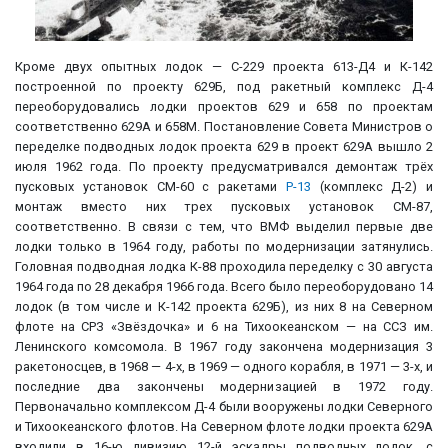
Кроме двух опытных лодок — С-229 проекта 613-Д4 и К-142
построенной по проекту 629Б, под ракетный комплекс Д-4
переоборудовались лодки проектов 629 и 658 по проектам
соответственно 629А и 658М. Постановление Совета Министров о
переделке подводных лодок проекта 629 в проект 629А вышло 2
июля 1962 года. По проекту предусматривался демонтаж трёх
пусковых установок СМ-60 с ракетами
Р-13
(комплекс Д-2) и
монтаж вместо них трех пусковых установок СМ-87,
соответственно. В связи с тем, что ВМФ выделил первые две
лодки только в 1964 году, работы по модернизации затянулись.
Головная подводная лодка К-88 проходила переделку с 30 августа
1964 года по 28 декабря 1966 года. Всего было переоборудовано 14
лодок (в том числе и К-142 проекта 629Б), из них 8 на Северном
флоте на СРЗ «Звёздочка» и 6 на Тихоокеанском — на ССЗ им.
Ленинского комсомола. В 1967 году закончена модернизация 3
ракетоносцев, в 1968 — 4-х, в 1969 — одного корабля, в 1971 — 3-х, и
последние два закончены модернизацией в 1972 году.
Первоначально комплексом Д-4 были вооружены лодки Северного
и Тихоокеанского флотов. На Северном флоте лодки проекта 629А
входили в 16-ю дивизию 12-й эскадры подводных лодок, с