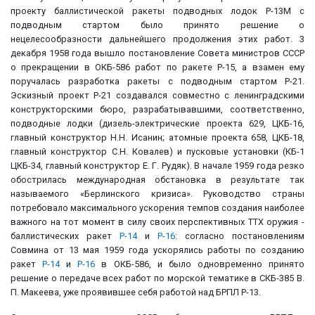
проекту баллистической ракеты подводных лодок Р-13М с
подводным стартом было принято решение о
нецелесообразности дальнейшего продолжения этих работ. 3
декабря 1958 года вышло постановление Совета министров СССР
о прекращении в ОКБ-586 работ по ракете Р-15, а взамен ему
поручалась разработка ракеты с подводным стартом Р-21.
Эскизный проект Р-21 создавался совместно с ленинградскими
конструкторскими бюро, разрабатывавшими, соответственно,
подводные лодки (дизель-электрические проекта 629, ЦКБ-16,
главный конструктор Н.Н. Исанин; атомные проекта 658, ЦКБ-18,
главный конструктор С.Н. Ковалев) и пусковые установки (КБ-1
ЦКБ-34, главный конструктор Е. Г. Рудяк). В начале 1959 года резко
обострилась международная обстановка в результате так
называемого «Берлинского кризиса». Руководство страны
потребовало максимального ускорения темпов создания наиболее
важного на тот момент в силу своих перспективных ТТХ оружия -
баллистических ракет
Р-14
и
Р-16
: согласно постановлениям
Совмина от 13 мая 1959 года ускорялись работы по созданию
ракет
Р-14
и
Р-16
в ОКБ-586, и было одновременно принято
решение о передаче всех работ по морской тематике в СКБ-385 В.
П. Макеева, уже проявившее себя работой над БРПЛ Р-13.