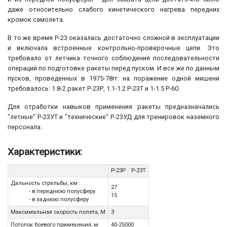
даже относительно слабого кинетического нагрева передних
кромок самолета.
В то же время Р-23 оказалась достаточно сложной в эксплуатации
и включала встроенные контрольно-проверочные цепи. Это
требовало от летчика точного соблюдения последовательности
операций по подготовке ракеты перед пуском. И все же по данным
пусков, проведенных в 1975-78гг. на поражение одной мишени
требовалось: 1.8-2 ракет Р-23Р, 1.1-1.2 Р-23Т и 1-1.5 Р-60.
Для отработки навыков применения ракеты предназначались
"летные" Р-23УТ и "технические" Р-23УД для тренировок наземного
персонала.
Характеристики:
Р-23Р
Р-23Т
Дальность стрельбы, км :
27
- в переднюю полусферу
15
- в заднюю полусферу
Максимальная скорость полета, М
3
Потолок боевого применения, м
40-25000