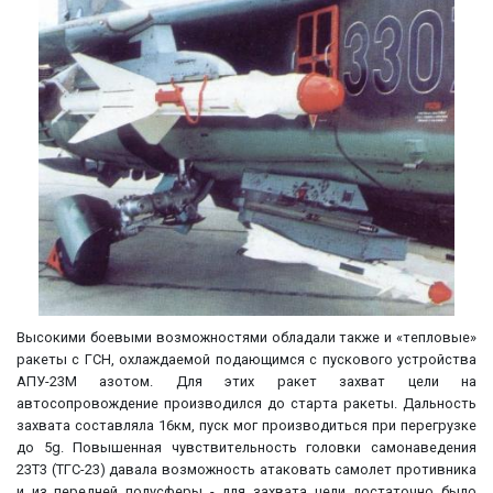
Высокими боевыми возможностями обладали также и «тепловые»
ракеты с ГСН, охлаждаемой подающимся с пускового устройства
АПУ-23М азотом. Для этих ракет захват цели на
автосопровождение производился до старта ракеты. Дальность
захвата составляла 16км, пуск мог производиться при перегрузке
до 5g. Повышенная чувствительность головки самонаведения
23Т3 (ТГС-23) давала возможность атаковать самолет противника
и из передней полусферы - для захвата цели достаточно было