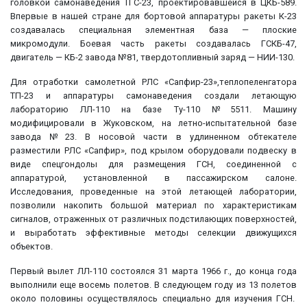
головкой самонаведения ТГС-23, проектировавшейся в ЦКБ-589.
Впервые в нашей стране для бортовой аппаратуры ракеты К-23
создавалась специальная элементная база — плоские
микромодули. Боевая часть ракеты создавалась ГСКБ-47,
двигатель — КБ-2 завода №81, твердотопливный заряд — НИИ-130.
Для отработки самолетной РЛС «Сапфир-23»,теплопеленгатора
ТП-23 и аппаратуры самонаведения создали летающую
лабораторию ЛЛ-110 на базе Ту-110 №5511. Машину
модифицировали в Жуковском, на летно-испытательной базе
завода №23. В носовой части в удлиненном обтекателе
разместили РЛС «Сапфир», под крылом оборудовали подвеску в
виде спецгондолы для размещения ГСН, соединенной с
аппаратурой, установленной в пассажирском салоне.
Исследования, проведенные на этой летающей лаборатории,
позволили накопить большой материал по характеристикам
сигналов, отраженных от различных подстилающих поверхностей,
и выработать эффективные методы селекции движущихся
объектов.
Первый вылет ЛЛ-110 состоялся 31 марта 1966 г., до конца года
выполнили еще восемь полетов. В следующем году из 13 полетов
около половины осуществлялось специально для изучения ГСН.