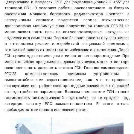
целеуказание в пределах ±50° для радиолокационной и ±55° для
тепловой ГСН. В условиях работы расположенного на близком
расстоянии мощного бортового радиолокатора носителя с
непрерывным сигналом подсветки первая отечественная
доплеровская моноимпульсная полуактивная головка РГС-23 не
могла захватывать цель на автосопровождение, находясь на
подвеске под самолетом. Первые 3с полет ракеты осуществлялся
в автономном режиме с отработкой специальной программы,
отводящей ракету от носителя во избежание столкновения. Далее
ГСН производила поиск цели и ее захват на сопровождение. При
малых ошибках прицеливания дальность пуска могла в полтора
раза превышать дальность захвата ГСН. Головка самонаведения
РГС-23 комплектовалась приемным устройством с
высокостабильными характеристиками, так что в процессе
эксплуатации не требовалось проведение специальных операций
по подстройке ее параметров. Важным новшеством ГСН стала и
возможность автоматической подстройки ее гетеродина под
литерную частоту РЛС самолета-носителя. В итоге отпала
необходимость литерного исполнения ракет.