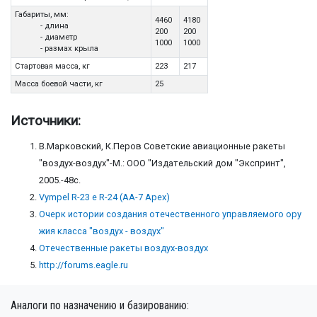
Габариты, мм:
4460
4180
- длина
200
200
- диаметр
1000
1000
- размах крыла
Стартовая масса, кг
223
217
Масса боевой части, кг
25
Источники:
В.Марковский, К.Перов Советские авиационные ракеты
"воздух-воздух"-М.: ООО "Издательский дом "Экспринт",
2005.-48с.
Vympel R-23 e R-24 (AA-7 Apex)
Очерк истории создания отечественного управляемого ору
жия класса "воздух - воздух"
Отечественные ракеты воздух-воздух
http://forums.eagle.ru
Аналоги по назначению и базированию: