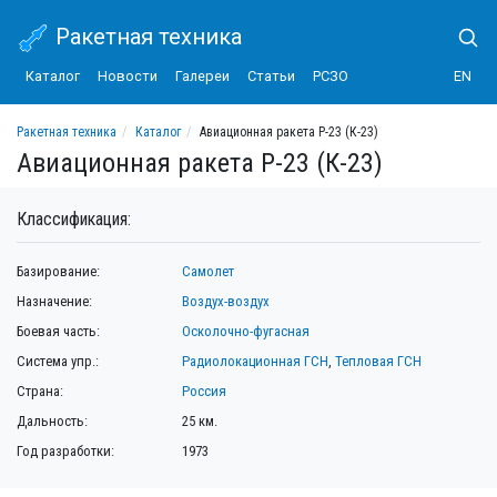
Ракетная техника
Каталог
Новости
Галереи
Статьи
РСЗО
EN
Ракетная техника
Каталог
Авиационная ракета Р-23 (К-23)
Авиационная ракета Р-23 (К-23)
Классификация:
Базирование:
Самолет
Назначение:
Воздух-воздух
Боевая часть:
Осколочно-фугасная
Система упр.:
Радиолокационная ГСН
,
Тепловая ГСН
Страна:
Россия
Дальность:
25 км.
Год разработки:
1973