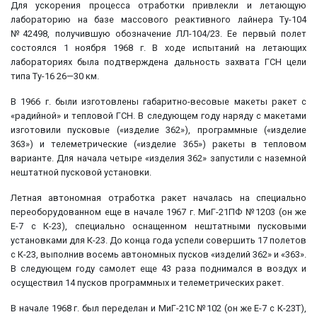
Для ускорения процесса отработки привлекли и летающую
лабораторию на базе массового реактивного лайнера Ту-104
№42498, получившую обозначение ЛЛ-104/23. Ее первый полет
состоялся 1 ноября 1968 г. В ходе испытаний на летающих
лабораториях была подтверждена дальность захвата ГСН цели
типа Ту-16 26—30 км.
В 1966 г. были изготовлены габаритно-весовые макеты ракет с
«радийной» и тепловой ГСН. В следующем году наряду с макетами
изготовили пусковые («изделие 362»), программные («изделие
363») и телеметрические («изделие 365») ракеты в тепловом
варианте. Для начала четыре «изделия 362» запустили с наземной
нештатной пусковой установки.
Летная автономная отработка ракет началась на специально
переоборудованном еще в начале 1967 г. МиГ-21ПФ №1203 (он же
Е-7 с К-23), специально оснащенном нештатными пусковыми
установками для К-23. До конца года успели совершить 17 полетов
с К-23, выполнив восемь автономных пусков «изделий 362» и «363».
В следующем году самолет еще 43 раза поднимался в воздух и
осуществил 14 пусков программных и телеметрических ракет.
В начале 1968 г. был переделан и МиГ-21С №102 (он же Е-7 с К-23Т),