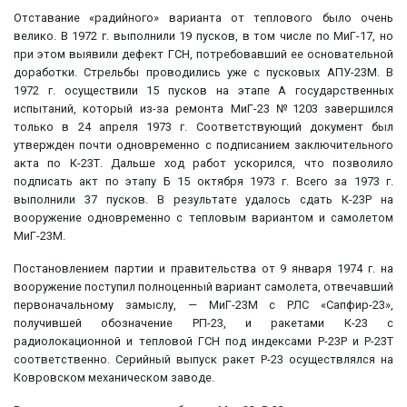
Отставание «радийного» варианта от теплового было очень
велико. В 1972 г. выполнили 19 пусков, в том числе по МиГ-17, но
при этом выявили дефект ГСН, потребовавший ее основательной
доработки. Стрельбы проводились уже с пусковых АПУ-23М. В
1972 г. осуществили 15 пусков на этапе А государственных
испытаний, который из-за ремонта МиГ-23 №1203 завершился
только в 24 апреля 1973 г. Соответствующий документ был
утвержден почти одновременно с подписанием заключительного
акта по К-23Т. Дальше ход работ ускорился, что позволило
подписать акт по этапу Б 15 октября 1973 г. Всего за 1973 г.
выполнили 37 пусков. В результате удалось сдать К-23Р на
вооружение одновременно с тепловым вариантом и самолетом
МиГ-23М.
Постановлением партии и правительства от 9 января 1974 г. на
вооружение поступил полноценный вариант самолета, отвечавший
первоначальному замыслу, — МиГ-23М с РЛС «Сапфир-23»,
получившей обозначение РП-23, и ракетами К-23 с
радиолокационной и тепловой ГСН под индексами Р-23Р и Р-23Т
соответственно. Серийный выпуск ракет Р-23 осуществлялся на
Ковровском механическом заводе.