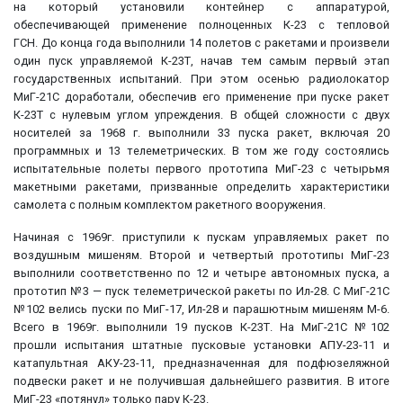
на который установили контейнер с аппаратурой,
обеспечивающей применение полноценных К-23 с тепловой
ГСН. До конца года выполнили 14 полетов с ракетами и произвели
один пуск управляемой К-23Т, начав тем самым первый этап
государственных испытаний. При этом осенью радиолокатор
МиГ-21С доработали, обеспечив его применение при пуске ракет
К-23Т с нулевым углом упреждения. В общей сложности с двух
носителей за 1968 г. выполнили 33 пуска ракет, включая 20
программных и 13 телеметрических. В том же году состоялись
испытательные полеты первого прототипа МиГ-23 с четырьмя
макетными ракетами, призванные определить характеристики
самолета с полным комплектом paкетного вооружения.
Начиная с 1969г. приступили к пускам управляемых ракет по
воздушным мишеням. Второй и четвертый прототипы МиГ-23
выполнили соответственно по 12 и четыре автономных пуска, а
прототип №3 — пуск телеметрической ракеты по Ил-28. С МиГ-21С
№102 велись пуски по МиГ-17, Ил-28 и парашютным мишеням М-6.
Всего в 1969г. выполнили 19 пусков К-23Т. На МиГ-21С №102
прошли испытания штатные пусковые установки АПУ-23-11 и
катапультная АКУ-23-11, предназначенная для подфюзеляжной
подвески ракет и не получившая дальнейшего развития. В итоге
МиГ-23 «потянул» только пару К-23.