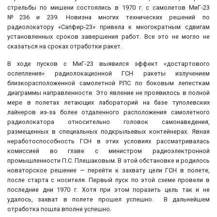
стрельбы по мишени состоялись в 1970 г. с самолетов МиГ-23
№236 и 239. Новизна многих технических решений по
радиолокатору «Сапфир-23» привела к многократным сдвигам
установленных сроков завершения работ. Все это не могло не
сказаться на сроках отработки ракет.
В ходе пусков с МиГ-23 выявился эффект «достартового
ослепления» радиолокационной ГСН ракеты излучением
близкорасположенной самолетной РЛС по боковым лепесткам
диаграммы направленности. Это явление не проявилось в полной
мере в полетах летающих лабораторий на базе туполевских
лайнеров из-за более отдаленного расположения самолетного
радиолокатора относительно головок самонаведения,
размещенных в специальных подкрыльевых контейнерах. Явная
неработоспособность ГСН в этих условиях рассматривалась
комиссией во главе с министром радиоэлектронной
промышленности П.С. Плешаковым. В этой обстановке и родилось
новаторское решение — перейти к захвату цели ГСН в полете,
после старта с носителя. Первый пуск по этой схеме провели в
последние дни 1970 г. Хотя при этом поразить цель так и не
удалось, захват в полете прошел успешно. В дальнейшем
отработка пошла вполне успешно.