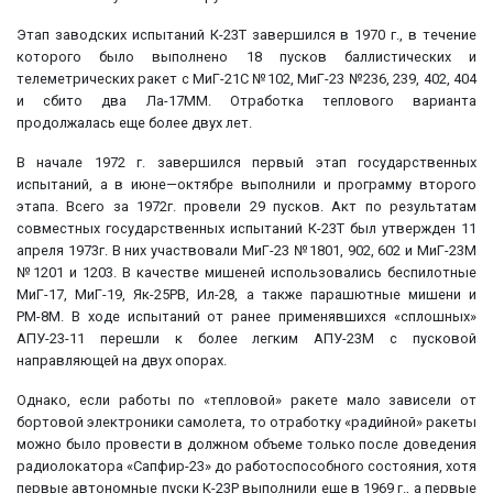
Этап заводских испытаний К-23Т завершился в 1970 г., в течение
которого было выполнено 18 пусков баллистических и
телеметрических ракет с МиГ-21С №102, МиГ-23 №236, 239, 402, 404
и сбито два Ла-17ММ. Отработка теплового варианта
продолжалась еще более двух лет.
В начале 1972 г. завершился первый этап государственных
испытаний, а в июне—октябре выполнили и программу второго
этапа. Всего за 1972г. провели 29 пусков. Акт по результатам
совместных государственных испытаний К-23Т был утвержден 11
апреля 1973г. В них участвовали МиГ-23 №1801, 902, 602 и МиГ-23М
№1201 и 1203. В качестве мишеней использовались беспилотные
МиГ-17, МиГ-19, Як-25РВ, Ил-28, а также парашютные мишени и
РМ-8М. В ходе испытаний от ранее применявшихся «сплошных»
АПУ-23-11 перешли к более легким АПУ-23М с пусковой
направляющей на двух опорах.
Однако, если работы по «тепловой» ракете мало зависели от
бортовой электроники самолета, то отработку «радийной» ракеты
можно было провести в должном объеме только после доведения
радиолокатора «Сапфир-23» до работоспособного состояния, хотя
первые автономные пуски К-23Р выполнили еще в 1969 г., а первые