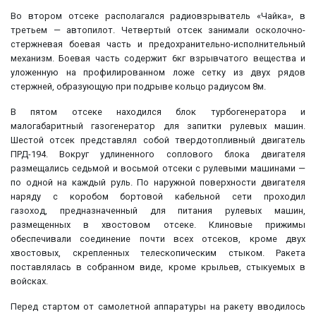
Во втором отсеке располагался радиовзрыватель «Чайка», в
третьем — автопилот. Четвертый отсек занимали осколочно-
стержневая боевая часть и предохранительно-исполнительный
механизм. Боевая часть содержит 6кг взрывчатого вещества и
уложенную на профилированном ложе сетку из двух рядов
стержней, образующую при подрыве кольцо радиусом 8м.
В пятом отсеке находился блок турбогенератора и
малогабаритный газогенератор для запитки рулевых машин.
Шестой отсек представлял собой твердотопливный двигатель
ПРД-194. Вокруг удлиненного соплового блока двигателя
размещались седьмой и восьмой отсеки с рулевыми машинами —
по одной на каждый руль. По наружной поверхности двигателя
наряду с коробом бортовой кабельной сети проходил
газоход, предназначенный для питания рулевых машин,
размещенных в хвостовом отсеке. Клиновые прижимы
обеспечивали соединение почти всех отсеков, кроме двух
хвостовых, скрепленных телескопическим стыком. Ракета
поставлялась в собранном виде, кроме крыльев, стыкуемых в
войсках.
Перед стартом от самолетной аппаратуры на ракету вводилось