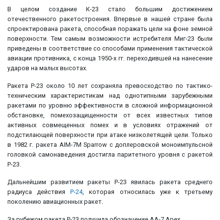
В целом создание К-23 стало большим достижением
отечественного ракетостроения. Впервые в нашей стране была
спроектирована ракета, способная поражать цели на фоне земной
поверхности. Тем самым возможности истребителя Миг-23 были
приведены в соответствие со способами применения тактической
авиации противника, с конца 1950-х гг. переходившей на нанесение
ударов на малых высотах.
Ракета Р-23 около 10 лет сохраняла превосходство по тактико-
техническим характеристикам над однотипными зарубежными
ракетами по уровню эффективности в сложной информационной
обстановке, помехозащищенности от всех известных типов
активных совмещенных помех и в условиях отражений от
подстилающей поверхности при атаке низколетящей цели. Только
в 1982 г. ракета АIМ-7М Sparrow с доплеровской моноимпульсной
головкой самонаведения достигла паритетного уровня с ракетой
Р-23.
Дальнейшим развитием ракеты Р-23 явилась ракета среднего
радиуса действия
Р-24
, которая относилась уже к третьему
поколению авиационных ракет.
За рубежом ракета Р-23 получила обозначение АА-7 Apex.