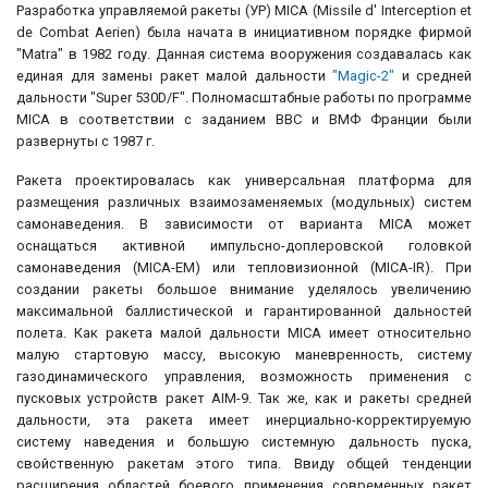
Разработка управляемой ракеты (УР) MICA (Missile d' Interception et
de Combat Aerien) была начата в инициативном порядке фирмой
"Matra" в 1982 году. Данная система вооружения создавалась как
единая для замены ракет малой дальности
"Magic-2"
и средней
дальности "Super 530D/F". Полномасштабные работы по программе
MICA в соответствии с заданием ВВС и ВМФ Франции были
развернуты с 1987 г.
Ракета проектировалась как универсальная платформа для
размещения различных взаимозаменяемых (модульных) систем
самонаведения. В зависимости от варианта MICA может
оснащаться активной импульсно-доплеровской головкой
самонаведения (MICA-EM) или тепловизионной (MICA-IR). При
создании ракеты большое внимание уделялось увеличению
максимальной баллистической и гарантированной дальностей
полета. Как ракета малой дальности MICA имеет относительно
малую стартовую массу, высокую маневренность, систему
газодинамического управления, возможность применения с
пусковых устройств ракет AIM-9. Так же, как и ракеты средней
дальности, эта ракета имеет инерциально-корректируемую
систему наведения и большую системную дальность пуска,
свойственную ракетам этого типа. Ввиду общей тенденции
расширения областей боевого применения современных ракет