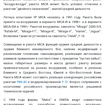
"воздух-воздух" ракета MICA может быть условно отнесена к
ракетам "двойного назначения" - малой/средней дальности.
Летные испытания УР MICA начались в 1991 году. Ракета была
принята на вооружение в варианте MICA-IR в 1998 г. и в варианте
MICA-EM в 1999 г. Ракетой вооружены самолеты "Mirage" 2000-5/9,
"Rafale-M", "Mirage-F1", "Mirage-III", "Mirage-V", "Harrier", "Jaguar".
Возможна также ее установка на самолеты "Hawk", F-16.
Совмещение в ракете MICA функций оружия средней дальности и
оружия ближнего маневренного боя, наличие модификаций с
различными головками самонаведения, реализация автономных
режимов применения в соответствии с принципом "пустил-забыл",
малые габаритные размеры и масса делают ракету весьма
привлекательной на рынках вооружений, особенно в регионах
Ближнего и Среднего Востока, Южной и Юго-Восточной Азии.
Ракета MICA может составить реальную конкуренцию российским
ракетам
РВВ-АЕ
и модернизированной
Р-73
. Вопрос сопряжения с
носителями российского производства является решаемой
технической задачей.
С 1994 года фирмы "Matra" и ONERA ведут совместные
исследования по разработке прямоточного воздушно-