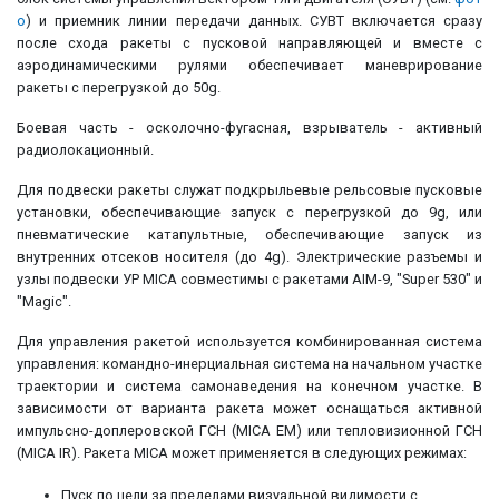
о
) и приемник линии передачи данных. СУВТ включается сразу
после схода ракеты с пусковой направляющей и вместе с
аэродинамическими рулями обеспечивает маневрирование
ракеты с перегрузкой до 50g.
Боевая часть - осколочно-фугасная, взрыватель - активный
радиолокационный.
Для подвески ракеты служат подкрыльевые рельсовые пусковые
установки, обеспечивающие запуск с перегрузкой до 9g, или
пневматические катапультные, обеспечивающие запуск из
внутренних отсеков носителя (до 4g). Электрические разъемы и
узлы подвески УР MICA совместимы с ракетами AIM-9, "Super 530" и
"Magic".
Для управления ракетой используется комбинированная система
управления: командно-инерциальная система на начальном участке
траектории и система самонаведения на конечном участке. В
зависимости от варианта ракета может оснащаться активной
импульсно-доплеровской ГСН (MICA EM) или тепловизионной ГСН
(MICA IR). Ракета MICA может применяется в следующих режимах:
Пуск по цели за пределами визуальной видимости с