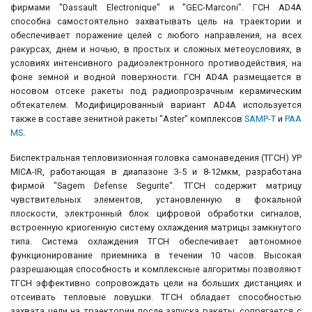
фирмами "Dassault Electronique" и "GEC-Marconi". ГСН AD4A
способна самостоятельно захватывать цель на траектории и
обеспечивает поражение целей с любого направления, на всех
ракурсах, днем и ночью, в простых и сложных метеоусловиях, в
условиях интенсивного радиоэлектронного противодействия, на
фоне земной и водной поверхности. ГСН AD4A размещается в
носовом отсеке ракеты под радиопрозрачным керамическим
обтекателем. Модифицированный вариант AD4A используется
также в составе зенитной ракеты "Aster" комплексов
SAMP-T
и
PAA
MS
.
Биспектральная тепловизионная головка самонаведения (ТГСН) УР
MICA-IR, работающая в диапазоне 3-5 и 8-12мкм, разработана
фирмой "Sagem Defense Segurite". ТГСН содержит матрицу
чувствительных элементов, установленную в фокальной
плоскости, электронный блок цифровой обработки сигналов,
встроенную криогенную систему охлаждения матрицы замкнутого
типа. Система охлаждения ТГСН обеспечивает автономное
функционирование приемника в течении 10 часов. Высокая
разрешающая способность и комплексные алгоритмы позволяют
ТГСН эффективно сопровождать цели на больших дистанциях и
отсеивать тепловые ловушки. ТГСН обладает способностью
захвата цели на траектории после запуска ракеты, сопрягается с