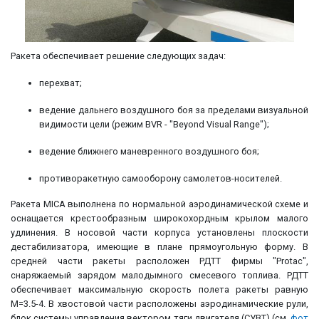
Ракета обеспечивает решение следующих задач:
перехват;
ведение дальнего воздушного боя за пределами визуальной
видимости цели (режим BVR - "Beyond Visual Range");
ведение ближнего маневренного воздушного боя;
противоракетную самооборону самолетов-носителей.
Ракета MICA выполнена по нормальной аэродинамической схеме и
оснащается крестообразным широкохордным крылом малого
удлинения. В носовой части корпуса установлены плоскости
дестабилизатора, имеющие в плане прямоугольную форму. В
средней части ракеты расположен РДТТ фирмы "Protac",
снаряжаемый зарядом малодымного смесевого топлива. РДТТ
обеспечивает максимальную скорость полета ракеты равную
M=3.5-4. В хвостовой части расположены аэродинамические рули,
блок системы управления вектором тяги двигателя (СУВТ) (см.
фот