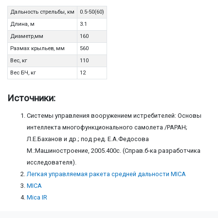
Дальность стрельбы, км
0.5-50(60)
Длина, м
3.1
Диаметр,мм
160
Размах крыльев, мм
560
Вес, кг
110
Вес БЧ, кг
12
Источники:
Системы управления вооружением истребителей: Основы
интеллекта многофункционального самолета /РАРАН;
Л.Е.Баханов и др.; под ред. Е.А.Федосова
М.:Машиностроение, 2005.400с. (Справ.б-ка разработчика
исследователя).
Легкая управляемая ракета средней дальности MICA
MICA
Mica IR