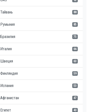
92
Тайвань
88
Румыния
85
Бразилия
75
Италия
66
Швеция
63
Финляндия
59
Испания
53
Афганистан
47
Египет
43