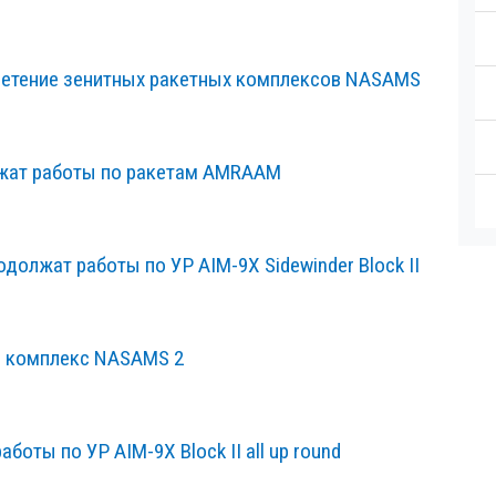
ретение зенитных ракетных комплексов NASAMS
олжат работы по ракетам AMRAAM
должат работы по УР AIM-9X Sidewinder Block II
й комплекс NASAMS 2
аботы по УР AIM-9X Block II all up round