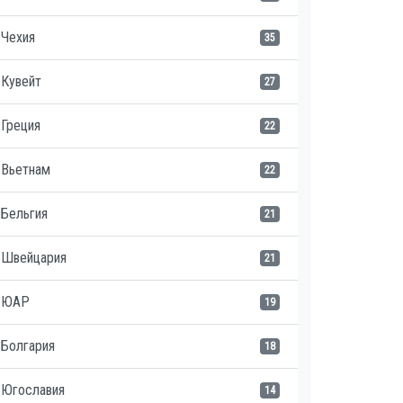
Чехия
35
Кувейт
27
Греция
22
Вьетнам
22
Бельгия
21
Швейцария
21
ЮАР
19
Болгария
18
Югославия
14