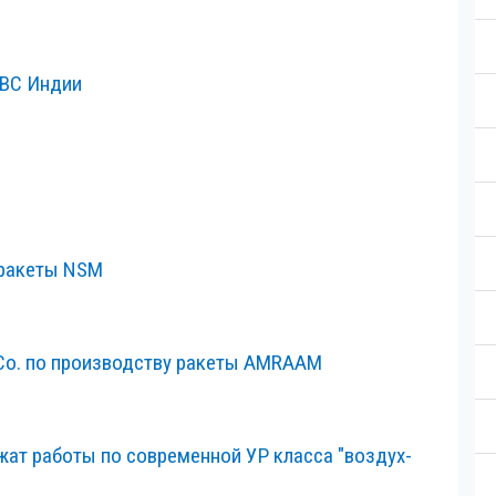
ВВС Индии
 ракеты NSM
e Co. по производству ракеты AMRAAM
жат работы по современной УР класса "воздух-