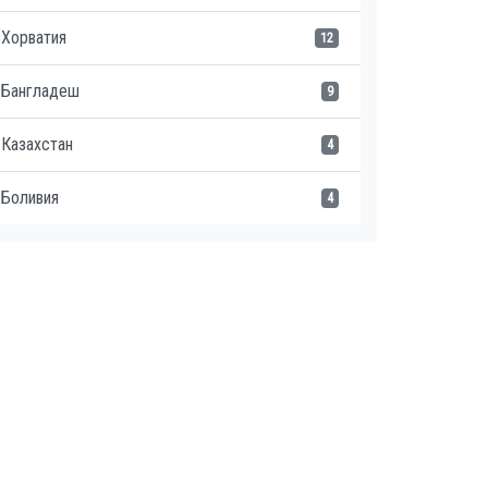
Хорватия
12
Бангладеш
9
Казахстан
4
Боливия
4