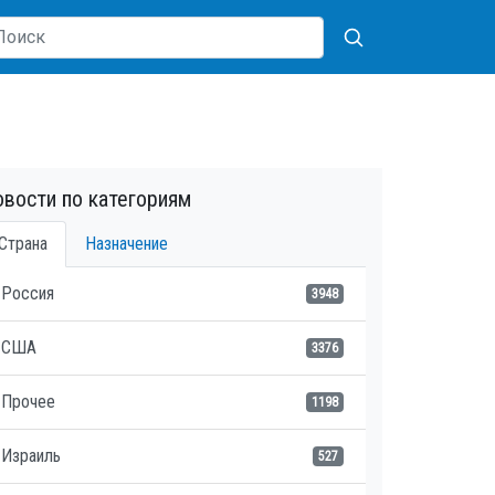
вости по категориям
Страна
Назначение
Россия
3948
США
3376
Прочее
1198
Израиль
527