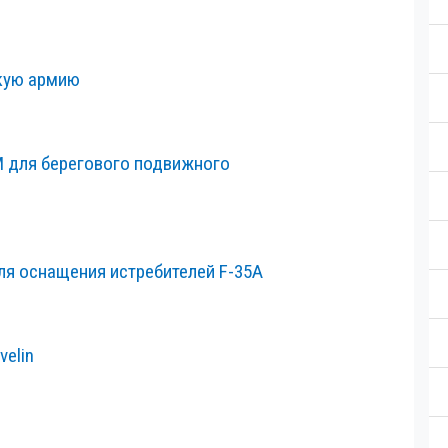
скую армию
 для берегового подвижного
ля оснащения истребителей F-35A
velin