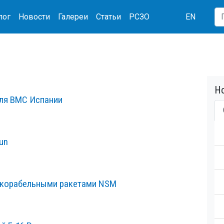
лог
Новости
Галереи
Статьи
РСЗО
EN
Но
ля ВМС Испании
un
вокорабельными ракетами NSM