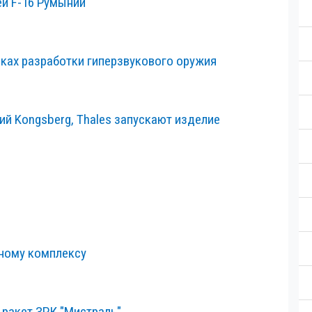
ей F-16 Румынии
ках разработки гиперзвукового оружия
ий Kongsberg, Thales запускают изделие
тному комплексу
 ракет ЗРК "Мистраль"