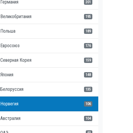
Германия
201
Великобритания
195
Польша
189
Евросоюз
176
Северная Корея
159
Япония
148
Белоруссия
135
Норвегия
106
Австралия
104
ОАЭ